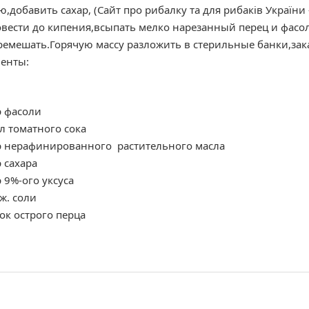
,добавить сахар, (Сайт про рибалку та для рибаків України
овести до кипения,всыпать мелко нарезанный перец и фасо
еремешать.Горячую массу разложить в стерильные банки,зак
енты:
р фасоли
л томатного сока
р нерафинированного растительного масла
 сахара
 9%-ого уксуса
ж. соли
ок острого перца