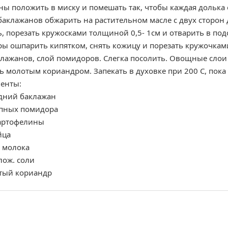
ы положить в миску и помешать так, чтобы каждая долька о
аклажанов обжарить на растительном масле с двух сторон д
, порезать кружосками толщиной 0,5- 1см и отварить в под
ы ошпарить кипятком, снять кожицу и порезать кружочками
клажанов, слой помидоров. Слегка посолить. Овощные слои 
 молотым кориандром. Запекать в духовке при 200 С, пока 
енты:
едний баклажан
упных помидора
картофелины
йца
. молока
лож. соли
тый кориандр