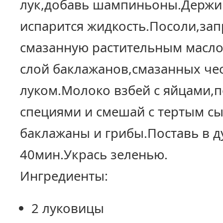
лук,добавь шампиньоны.Держи 
испарится жидкость.Посоли,зап
смазанную растительным масл
слой баклажанов,смазанных чес
луком.Молоко взбей с яйцами,
специями и смешай с тертым с
баклажаны и грибы.Поставь в ду
40мин.Укрась зеленью.
Ингредиенты:
2 луковицы