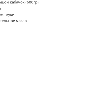
шой кабачок (600гр)
а
ож. муки
тельное масло