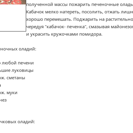
полученной массы пожарить печеночные оладь
Кабачок мелко натереть, посолить, отжать лиш
хорошо перемешать. Поджарить на растительно
чередуя "кабачок- печенка", смазывая майонезо
и украсить кружочками помидора.
еночных оладий:
р любой печени
ьшие луковицы
ож. сметаны
а
ож. муки
нез
ачковых оладий: