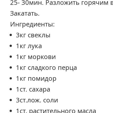
25- 30мин. Разложить горячим 
Закатать.
Ингредиенты:
3кг свеклы
1кг лука
1кг моркови
1кг сладкого перца
1кг помидор
1ст. сахара
3ст.лож. соли
1ст. растительного масла