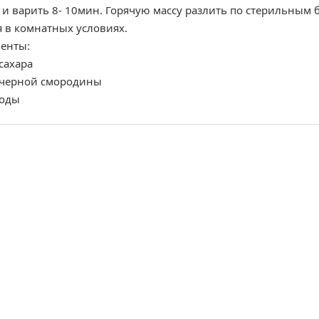
и варить 8- 10мин. Горячую массу разлить по стерильным б
я в комнатных условиях.
енты:
 сахара
. черной смородины
воды