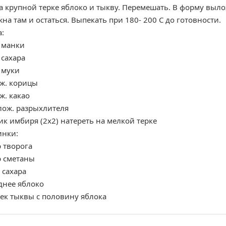
а крупной терке яблоко и тыкву. Перемешать. В форму выло
на там и остаться. Выпекать при 180- 200 С до готовности.
а:
. манки
. сахара
. муки
ж. корицы
ж. какао
лож. разрыхлителя
ик имбиря (2х2) натереть на мелкой терке
инки:
 творога
р сметаны
. сахара
днее яблоко
ек тыквы с половину яблока