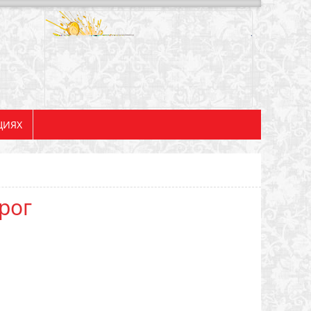
ЦИЯХ
рог