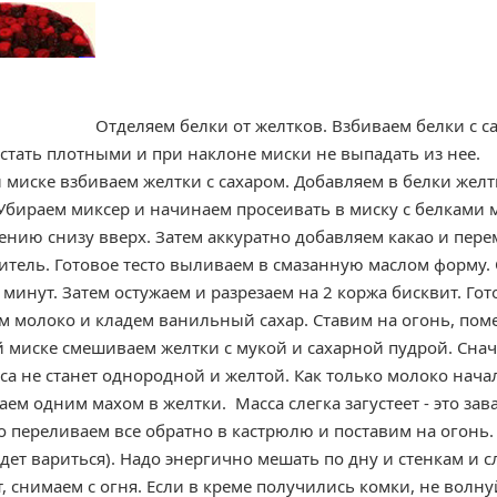
Отделяем белки от желтков. Взбиваем белки с 
стать плотными и при наклоне миски не выпадать из нее.
й миске взбиваем желтки с сахаром. Добавляем в белки жел
Убираем миксер и начинаем просеивать в миску с белками 
ению снизу вверх. Затем аккуратно добавляем какао и пер
итель. Готовое тесто выливаем в смазанную маслом форму. 
 минут. Затем остужаем и разрезаем на 2 коржа бисквит. Го
м молоко и кладем ванильный сахар. Ставим на огонь, поме
 миске смешиваем желтки с мукой и сахарной пудрой. Снач
сса не станет однородной и желтой. Как только молоко нач
ем одним махом в желтки. Масса слегка загустеет - это зав
го переливаем все обратно в кастрюлю и поставим на огонь
дет вариться). Надо энергично мешать по дну и стенкам и с
т, снимаем с огня. Если в креме получились комки, не волн