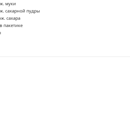
ж. муки
ж. сахарной пудры
ож. сахара
в пакетике
ы