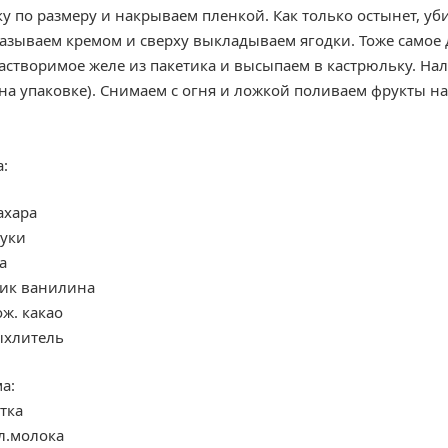
ку по размеру и накрываем пленкой. Как только остынет, у
мазываем кремом и сверху выкладываем ягодки. Тоже самое
створимое желе из пакетика и высыпаем в кастрюльку. Нали
на упаковке). Снимаем с огня и ложкой поливаем фрукты на
а:
сахара
муки
а
тик ванилина
ож. какао
ыхлитель
а:
тка
л.молока