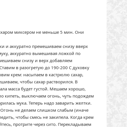
сахаром миксером не меньше 5 мин. Они
тки и аккуратно премешиваем снизу вверх
муку, аккуратно вымешивая ложкой по
емешиваем снизу и верх добавляем
Ставим в разогретую до 190-200 С духовку
товим крем: насыпаем в кастрюлю сахар,
шиваем, чтобы сахар растворился. В
ала масса будет густой. Мешаем хорошо,
ало кипеть, выключаем огонь, чуть подождем
арилась мука. Теперь надо заварить желтки.
. Огонь не делаем слишком слабым (иначе
ледить, чтобы смесь не закипела. Когда крем
уйтесь, протрите через сито. Перекладываем