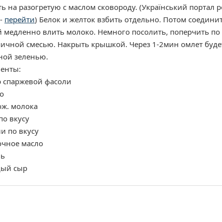
 на разогретую с маслом сковороду. (Український портал р
 -
перейти
) Белок и желток взбить отдельно. Потом соедини
й медленно влить молоко. Немного посолить, поперчить по 
яичной смесью. Накрыть крышкой. Через 1-2мин омлет буде
ной зеленью.
енты:
р спаржевой фасоли
о
ож. молока
по вкусу
и по вкусу
очное масло
нь
дый сыр