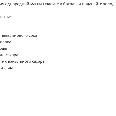
ия однородной массы.Налейте в бокалы и подавайте холодны
)
енты:
апельсинового сока
молока
воды
ож. сахара
тик ванильного сахара
ки льда