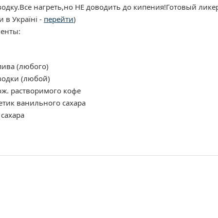
водку.Все нагреть,но НЕ доводить до кипения!Готовый ликер
 в Україні -
перейти
)
енты:
пива (любого)
водки (любой)
ож. растворимого кофе
етик ванильного сахара
. сахара