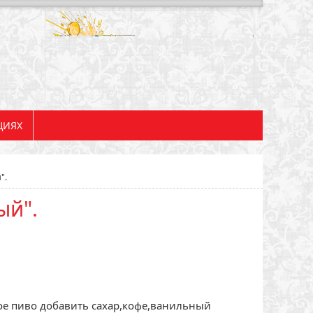
ЦИЯХ
".
ый".
ое пиво добавить сахар,кофе,ванильный