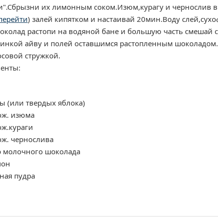
и".Сбрызни их лимонным соком.Изюм,курагу и чернослив в
перейти
) залей кипятком и настаивай 20мин.Воду слей,су
околад растопи на водяной бане и большую часть смешай
чинкой айву и полей оставшимся растопленным шоколадом
осовой стружкой.
енты:
ы (или твердых яблока)
ож. изюма
ож.кураги
ож. чернослива
р молочного шоколада
мон
ная пудра