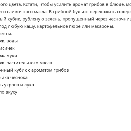
ого цвета. Кстати, чтобы усилить аромат грибов в блюде, м
го сливочного масла. В грибной бульон переложить содер
ый кубик, рубленую зелень, пропущенный через чесночницу
под любую кашу, картофельное пюре или макароны.
енты:
ож. воды
лисичек
ож. муки
ож. растительного масла
онный кубик с ароматом грибов
чика чеснока
ь укропа и лука
по вкусу