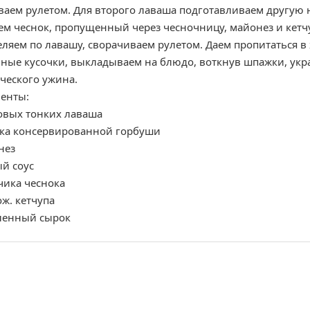
ваем рулетом. Для второго лаваша подготавливаем другую н
ем чеснок, пропущенный через чесночницу, майонез и кет
ляем по лавашу, сворачиваем рулетом. Даем пропитаться в 
ные кусочки, выкладываем на блюдо, воткнув шпажки, укр
ческого ужина.
енты:
овых тонких лаваша
нка консервированной горбуши
нез
й соус
чика чеснока
ож. кетчупа
ленный сырок