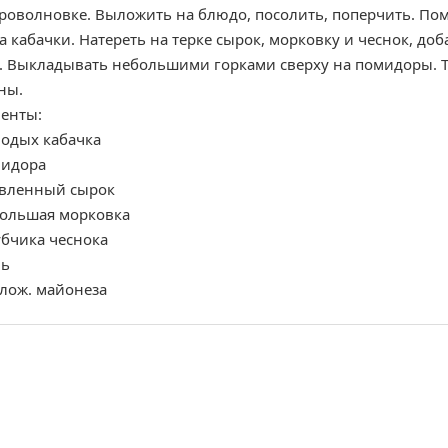
роволновке. Выложить на блюдо, посолить, поперчить. По
а кабачки. Натереть на терке сырок, морковку и чеснок, д
. Выкладывать небольшими горками сверху на помидоры. Т
ны.
енты:
лодых кабачка
мидора
авленный сырок
большая морковка
убчика чеснока
нь
.лож. майонеза