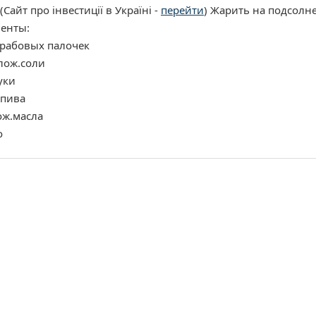
(Сайт про інвестиції в Україні -
перейти
) Жарить на подсолне
енты:
крабовых палочек
лож.соли
уки
.пива
ож.масла
о