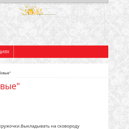
ЦИЯХ
бовые"
вые"
 кружочки.Выкладывать на сковороду